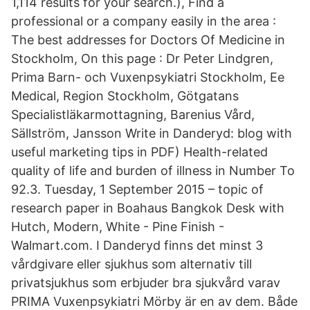
1,114 results for your search.), Find a
professional or a company easily in the area :
The best addresses for Doctors Of Medicine in
Stockholm, On this page : Dr Peter Lindgren,
Prima Barn- och Vuxenpsykiatri Stockholm, Ee
Medical, Region Stockholm, Götgatans
Specialistläkarmottagning, Barenius Vård,
Sällström, Jansson Write in Danderyd: blog with
useful marketing tips in PDF) Health-related
quality of life and burden of illness in Number To
92.3. Tuesday, 1 September 2015 – topic of
research paper in Boahaus Bangkok Desk with
Hutch, Modern, White - Pine Finish -
Walmart.com. I Danderyd finns det minst 3
vårdgivare eller sjukhus som alternativ till
privatsjukhus som erbjuder bra sjukvård varav
PRIMA Vuxenpsykiatri Mörby är en av dem. Både