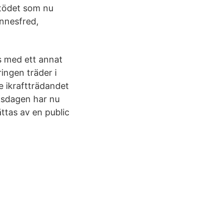
stödet som nu
annesfred,
s med ett annat
ingen träder i
e ikraftträdandet
iksdagen har nu
ättas av en public