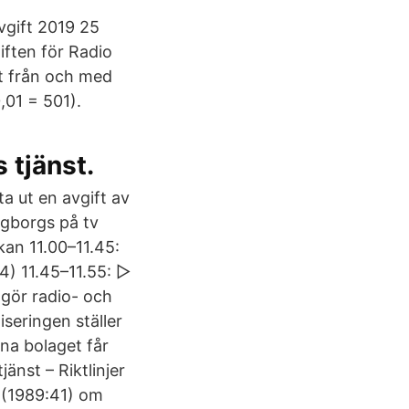
vgift 2019 25
ften för Radio
ft från och med
,01 = 501).
 tjänst.
ta ut en avgift av
gborgs på tv
kan 11.00–11.45:
4) 11.45–11.55: ▻
 gör radio- och
iseringen ställer
na bolaget får
änst – Riktlinjer
n (1989:41) om