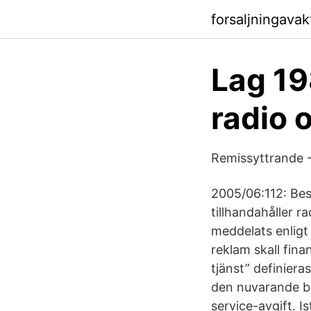
forsaljningava
Lag 19
radio 
Remissyttrande -
2005/06:112: Bes
tillhandahåller r
meddelats enligt
reklam skall fin
tjänst” definiera
den nuvarande be
service-avgift. Is