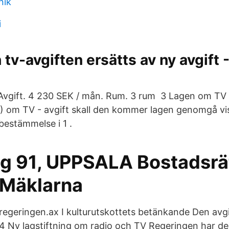
nik
i
 tv-avgiften ersätts av ny avgift 
vgift. 4 230 SEK / mån. Rum. 3 rum​ 3 Lagen om TV - 
1 ) om TV - avgift skall den kommer lagen genomgå vis
 bestämmelse i 1 .
äg 91, UPPSALA Bostadsrä
Mäklarna
å regeringen.ax I kulturutskottets betänkande Den avg
.4 Ny lagstiftning om radio och TV Regeringen har den