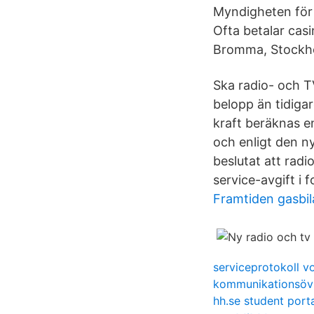
Myndigheten för 
Ofta betalar casi
Bromma, Stockho
Ska radio- och T
belopp än tidigar
kraft beräknas en
och enligt den n
beslutat att radi
service-avgift i 
Framtiden gasbil
serviceprotokoll v
kommunikationsövn
hh.se student port