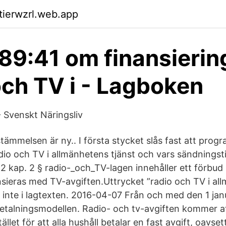
ktierwzrl.web.app
89:41 om finansierin
och TV i - Lagboken
 Svenskt Näringsliv
tämmelsen är ny.. I första stycket slås fast att pro
adio och TV i allmänhetens tjänst och vars sändningsti
 2 kap. 2 § radio-_och_TV-lagen innehåller ett förbud
ansieras med TV-avgiften.Uttrycket ”radio och TV i a
s inte i lagtexten. 2016-04-07 Från och med den 1 jan
talningsmodellen. Radio- och tv-avgiften kommer att
tället för att alla hushåll betalar en fast avgift, oavse