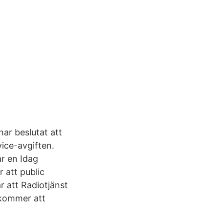
har beslutat att
vice-avgiften.
ar en Idag
 att public
r att Radiotjänst
t kommer att