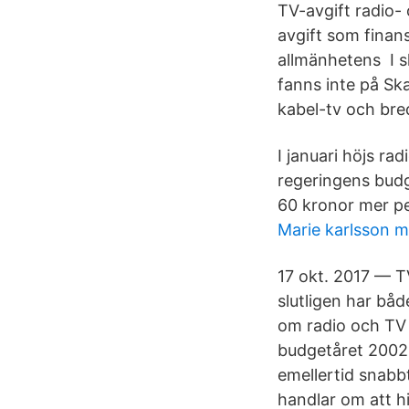
TV-​avgift radio-
avgift som finan
allmänhetens I s
fanns inte på Sk
kabel-tv och bre
I januari höjs ra
regeringens budg
60 kronor mer pe
Marie karlsson m
17 okt. 2017 — TV
slutligen har båd
om radio och TV i
budgetåret 2002 –
emellertid snabb
handlar om att hi