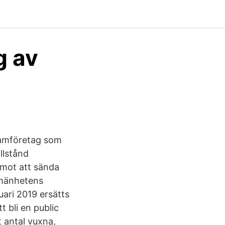
g av
gramföretag som
llstånd
 mot att sända
llmänhetens
uari 2019 ersätts
 bli en public
tt antal vuxna,