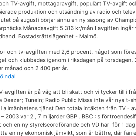
 och TV-avgift, mottagaravgift, populärt TV-avgift oc
sierade produktion och utsändning av radio och televi
lutet på augusti börjar ännu en ny säsong av Cham
arpnäcks Månadsavgift 5 316 kr/mån I avgiften ingår 
dband. Bostadsrättslägenhet - Malmö.
dio- och tv-avgiften med 2,6 procent, något som föres
et och klubbades igenom i riksdagen på torsdagen. 2
r månad och 2 400 per år.
ölndal
-avgiften är på väg att bli skatt och vi tycker till i f
e Deezer; TuneIn; Radio Public Missa inte vår nya t-s
 allmänhetens tjänst Den totala intäkten från TV - av
 2003 var 2 , 7 miljarder GBP . BBC : s förtroendesif
t och en ny styrelseordförande och VD har för 1 da
tta en ny ekonomisk jämvikt, som är bättre, där färr