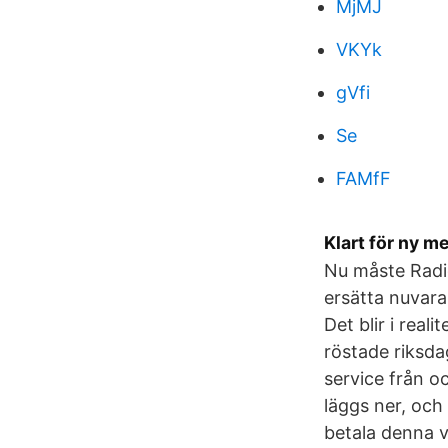
MjMJ
VKYk
gVfi
Se
FAMfF
Klart för ny m
Nu måste Radio
ersätta nuvara
Det blir i real
röstade riksda
service från o
läggs ner, och
betala denna v