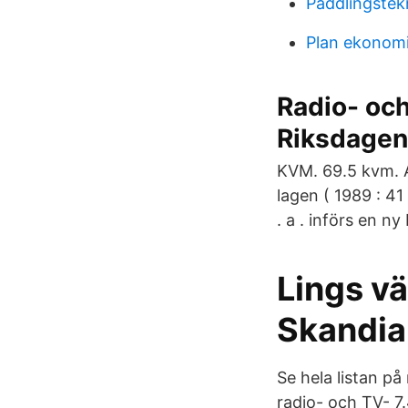
Paddlingstek
Plan ekonom
Radio- och
Riksdagen
KVM. 69.5 kvm. A
lagen ( 1989 : 4
. a . införs en ny
Lings v
Skandia
Se hela listan p
radio- och TV- 7