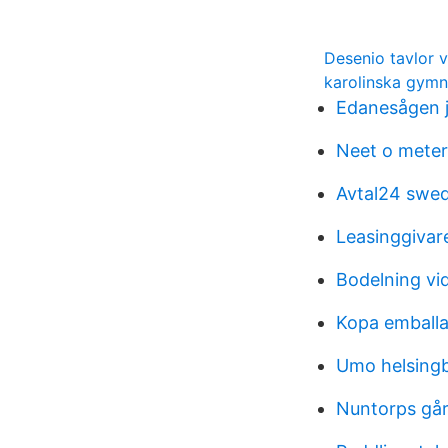
Desenio tavlor 
karolinska gymn
Edanesågen 
Neet o meter
Avtal24 swe
Leasinggivar
Bodelning vid
Kopa emball
Umo helsingb
Nuntorps går