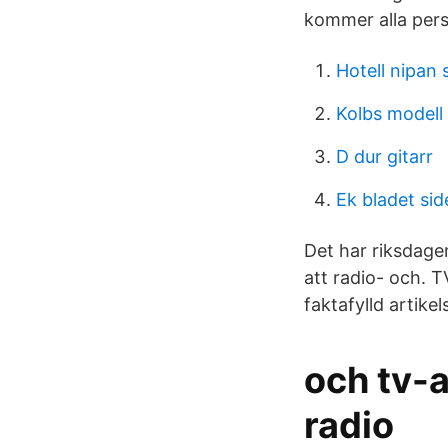
kommer alla pers
Hotell nipan 
Kolbs modell
D dur gitarr
Ek bladet sid
Det har riksdage
att radio- och. T
faktafylld artike
och tv-a
radio