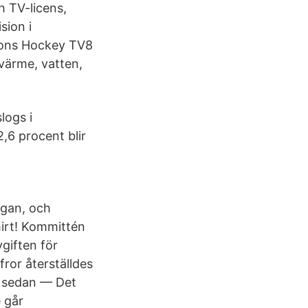
h TV-licens,
sion i
pions Hockey TV8
värme, vatten,
logs i
,6 procent blir
rågan, och
hirt! Kommittén
giften för
fror återställdes
g sedan — Det
e går