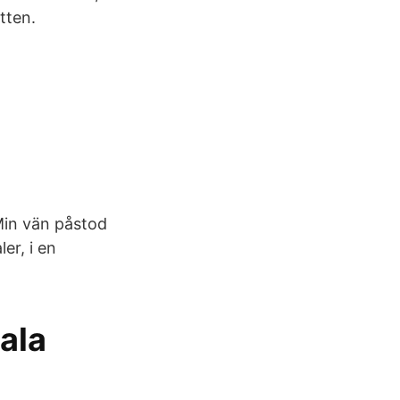
tten.
Min vän påstod
er, i en
ala