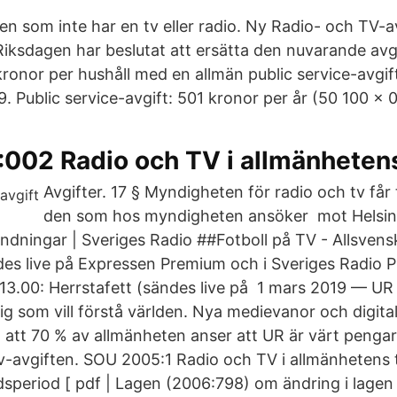
en som inte har en tv eller radio. Ny Radio- och TV-a
ksdagen har beslutat att ersätta den nuvarande avgi
ronor per hushåll med en allmän public service-avgi
9. Public service-avgift: 501 kronor per år (50 100 x 0
002 Radio och TV i allmänhetens
Avgifter. 17 § Myndigheten för radio och tv får 
den som hos myndigheten ansöker mot Helsin
ändningar | Sveriges Radio ##Fotboll på TV - Allsvens
es live på Expressen Premium och i Sveriges Radio P
13.00: Herrstafett (sändes live på 1 mars 2019 — UR
g som vill förstå världen. Nya medievanor och digital
å att 70 % av allmänheten anser att UR är värt pengar
v-avgiften. SOU 2005:1 Radio och TV i allmänhetens tj
åndsperiod [ pdf | Lagen (2006:798) om ändring i lage