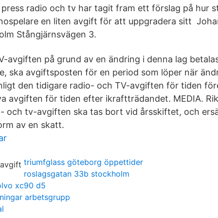
press radio och tv har tagit fram ett förslag på hur 
nospelare en liten avgift för att uppgradera sitt Joh
lm Stångjärnsvägen 3.
V-avgiften på grund av en ändring i denna lag betala
e, ska avgiftsposten för en period som löper när ändr
ligt den tidigare radio- och TV-avgiften för tiden för
ya avgiften för tiden efter ikraftträdandet. MEDIA. R
o- och tv-avgiften ska tas bort vid årsskiftet, och ers
form av en skatt.
ar
triumfglass göteborg öppettider
roslagsgatan 33b stockholm
olvo xc90 d5
ingar arbetsgrupp
al