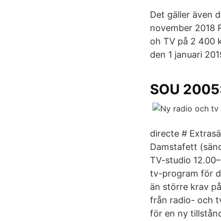
Det gäller även d
november 2018 Ri
oh TV på 2 400 k
den 1 januari 201
SOU 2005:
directe # Extras
Damstafett (sänd
TV-studio 12.00–
tv-program för di
än större krav p
från radio- och t
för en ny tillst