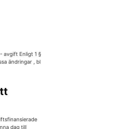
-
avgift Enligt 1 §
sa ändringar , bl
tt
iftsfinansierade
na dag till