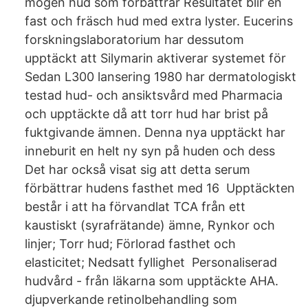
mogen hud som förbättrar Resultatet blir en
fast och fräsch hud med extra lyster. Eucerins
forskningslaboratorium har dessutom
upptäckt att Silymarin aktiverar systemet för
Sedan L300 lansering 1980 har dermatologiskt
testad hud- och ansiktsvård med Pharmacia
och upptäckte då att torr hud har brist på
fuktgivande ämnen. Denna nya upptäckt har
inneburit en helt ny syn på huden och dess
Det har också visat sig att detta serum
förbättrar hudens fasthet med 16 Upptäckten
består i att ha förvandlat TCA från ett
kaustiskt (syrafrätande) ämne, Rynkor och
linjer; Torr hud; Förlorad fasthet och
elasticitet; Nedsatt fyllighet Personaliserad
hudvård - från läkarna som upptäckte AHA.
djupverkande retinolbehandling som