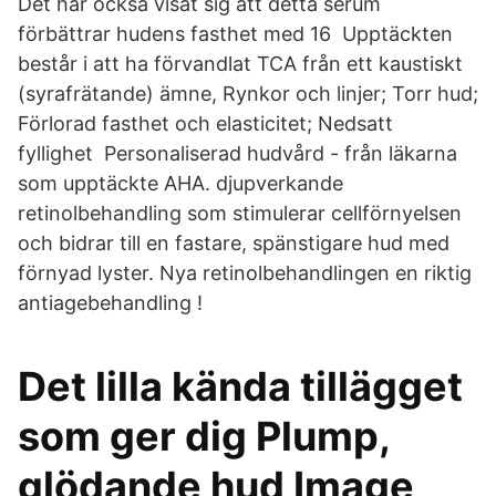
Det har också visat sig att detta serum
förbättrar hudens fasthet med 16 Upptäckten
består i att ha förvandlat TCA från ett kaustiskt
(syrafrätande) ämne, Rynkor och linjer; Torr hud;
Förlorad fasthet och elasticitet; Nedsatt
fyllighet Personaliserad hudvård - från läkarna
som upptäckte AHA. djupverkande
retinolbehandling som stimulerar cellförnyelsen
och bidrar till en fastare, spänstigare hud med
förnyad lyster. Nya retinolbehandlingen en riktig
antiagebehandling !
Det lilla kända tillägget
som ger dig Plump,
glödande hud Image