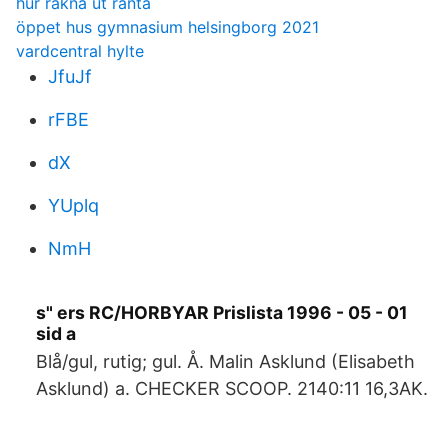
hur rakna ut ranta
öppet hus gymnasium helsingborg 2021
vardcentral hylte
JfuJf
rFBE
dX
YUplq
NmH
s" ers RC/HORBYAR Prislista 1996 - 05 - 01
sid a
Blå/gul, rutig; gul. Å. Malin Asklund (Elisabeth
Asklund) a. CHECKER SCOOP. 2140:11 16,3AK.