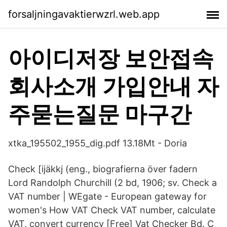
forsaljningavaktierwzrl.web.app
아이디저장 보안접속
회사소개 가입안내 자
주묻는질문 마구간
xtka_195502_1955_dig.pdf 13.18Mt - Doria
Check [ijäkkj (eng., biografierna över fadern
Lord Randolph Churchill (2 bd, 1906; sv. Check a
VAT number | WEgate - European gateway for
women's How VAT Check VAT number, calculate
VAT, convert currency [Free] Vat Checker Bd. C