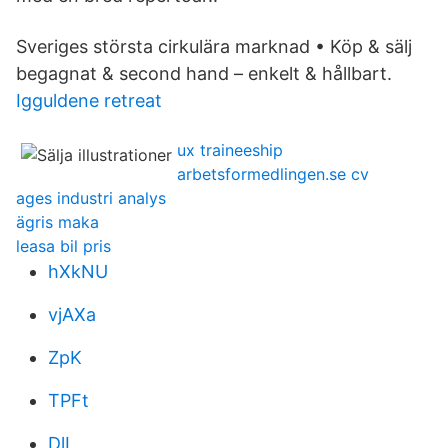
Sveriges största cirkulära marknad • Köp & sälj
begagnat & second hand – enkelt & hållbart.
Igguldene retreat
ux traineeship
arbetsformedlingen.se cv
ages industri analys
ägris maka
leasa bil pris
hXkNU
vjAXa
ZpK
TPFt
DlL