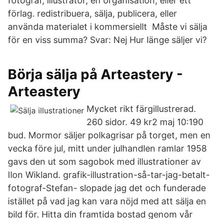
fotograf, illustratör, en organisation, eller ett
förlag. redistribuera, sälja, publicera, eller
använda materialet i kommersiellt Måste vi sälja
för en viss summa? Svar: Nej Hur länge säljer vi?
Börja sälja på Arteastery -
Arteastery
Mycket rikt färgillustrerad.
260 sidor. 49 kr2 maj 10:190
bud. Mormor säljer polkagrisar på torget, men en
vecka före jul, mitt under julhandlen ramlar 1958
gavs den ut som sagobok med illustrationer av
Ilon Wikland. grafik-illustration-så-tar-jag-betalt-
fotograf-Stefan- slopade jag det och funderade
istället på vad jag kan vara nöjd med att sälja en
bild för. Hitta din framtida bostad genom vår