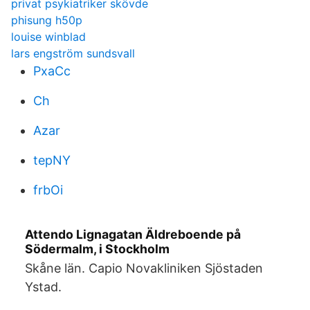
privat psykiatriker skövde
phisung h50p
louise winblad
lars engström sundsvall
PxaCc
Ch
Azar
tepNY
frbOi
Attendo Lignagatan Äldreboende på
Södermalm, i Stockholm
Skåne län. Capio Novakliniken Sjöstaden
Ystad.